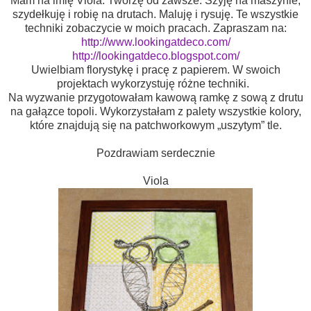
Mam na imię Viola. Tworzę od zawsze. Szyję na maszynie,
szydełkuję i robię na drutach. Maluję i rysuję. Te wszystkie
techniki zobaczycie w moich pracach. Zapraszam na:
http://www.lookingatdeco.com/
http://lookingatdeco.blogspot.com/
Uwielbiam florystykę i pracę z papierem. W swoich
projektach wykorzystuję różne techniki.
Na wyzwanie przygotowałam kawową ramkę z sową z drutu
na gałązce topoli. Wykorzystałam z palety wszystkie kolory,
które znajdują się na patchworkowym „uszytym” tle.
Pozdrawiam serdecznie
Viola